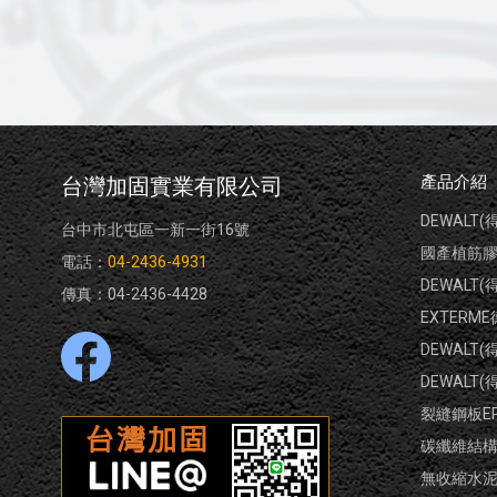
產品介紹
台灣加固實業有限公司
DEWALT
台中市北屯區一新一街16號
國產植筋膠(
電話：
04-2436-4931
DEWALT
傳真：04-2436-4428
EXTERM
DEWALT
DEWALT
裂縫鋼板E
碳纖維結
無收縮水