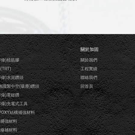
關於加固
(得偉)植筋膠
關於我們
TRT)
工程實績
(得偉)水泥鑽頭
聯絡我們
E德國製中空(吸塵)鑽頭
回首頁
(得偉)電鎚鑽
(得偉)充電式工具
POXY結構捕強材料
構捕強材料
泥修補材料