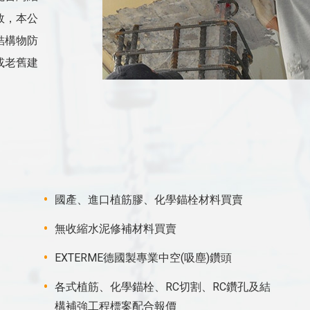
效，本公
結構物防
或老舊建
國產、進口植筋膠、化學錨栓材料買賣
無收縮水泥修補材料買賣
EXTERME德國製專業中空(吸塵)鑽頭
各式植筋、化學錨栓、RC切割、RC鑽孔及結
構補強工程標案配合報價